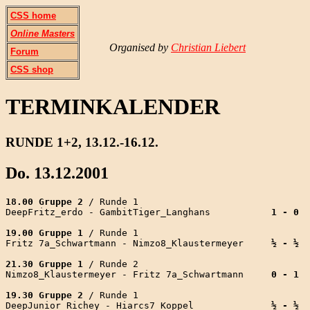
CSS home
Online Masters
Organised by
Christian Liebert
Forum
CSS shop
TERMINKALENDER
RUNDE 1+2, 13.12.-16.12.
Do. 13.12.2001
18.00 Gruppe 2
 / Runde 1

DeepFritz_erdo - GambitTiger_Langhans           
1 - 0
19.00 Gruppe 1
 / Runde 1

Fritz 7a_Schwartmann - Nimzo8_Klaustermeyer     
½ - ½
21.30 Gruppe 1
 / Runde 2

Nimzo8_Klaustermeyer - Fritz 7a_Schwartmann     
19.30 Gruppe 2
 / Runde 1

DeepJunior_Richey - Hiarcs7_Koppel              
½ - ½
  