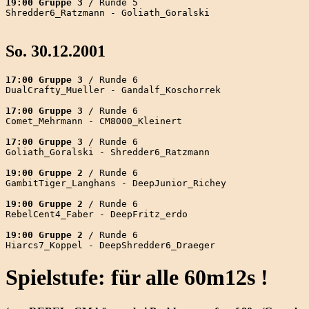
19:00 Gruppe 3
 / Runde 5

Shredder6_Ratzmann - Goliath_Goralski

So. 30.12.2001
17:00 Gruppe 3
 / Runde 6

DualCrafty_Mueller - Gandalf_Koschorrek

17:00 Gruppe 3
 / Runde 6

Comet_Mehrmann - CM8000_Kleinert

17:00 Gruppe 3
 / Runde 6

Goliath_Goralski - Shredder6_Ratzmann

19:00 Gruppe 2
 / Runde 6

GambitTiger_Langhans - DeepJunior_Richey

19:00 Gruppe 2
 / Runde 6

RebelCent4_Faber - DeepFritz_erdo

19:00 Gruppe 2
 / Runde 6

Spielstufe: für alle 60m12s !