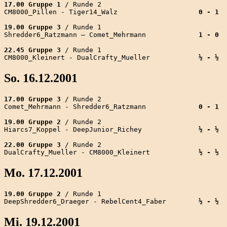
17.00 Gruppe 1
 / Runde 2

CM8000_Pillen - Tiger14_Walz                    
0 - 1
19.00 Gruppe 3
 / Runde 1

Shredder6_Ratzmann – Comet_Mehrmann             
1 - 0
22.45 Gruppe 3
 / Runde 1

CM8000_Kleinert - DualCrafty_Mueller            
½ - ½
So. 16.12.2001
17.00 Gruppe 3
 / Runde 2

Comet_Mehrmann - Shredder6_Ratzmann             
0 - 1
19.00 Gruppe 2
 / Runde 2

Hiarcs7_Koppel - DeepJunior_Richey              
½ - ½
22.00 Gruppe 3
 / Runde 2

DualCrafty_Mueller - CM8000_Kleinert            
½ - ½
Mo. 17.12.2001
19.00 Gruppe 2
 / Runde 1

DeepShredder6_Draeger - RebelCent4_Faber        
½ - ½
Mi. 19.12.2001