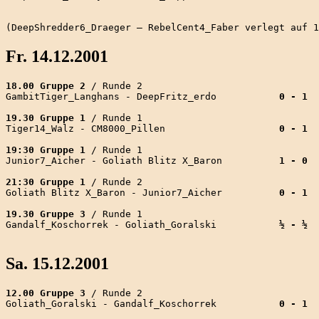
                                                       
Fr. 14.12.2001
18.00 Gruppe 2
 / Runde 2

GambitTiger_Langhans - DeepFritz_erdo           
0 - 1
19.30 Gruppe 1
 / Runde 1

Tiger14_Walz - CM8000_Pillen                    
0 - 1
19:30 Gruppe 1
 / Runde 1

Junior7_Aicher - Goliath Blitz X_Baron          
1 - 0
21:30 Gruppe 1
 / Runde 2

Goliath Blitz X_Baron - Junior7_Aicher          
0 - 1
19.30 Gruppe 3
 / Runde 1

Gandalf_Koschorrek - Goliath_Goralski           
½ - ½
Sa. 15.12.2001
12.00 Gruppe 3
 / Runde 2

Goliath_Goralski - Gandalf_Koschorrek           
0 - 1