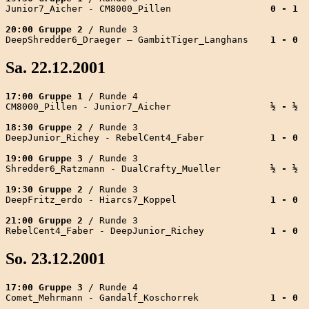
Junior7_Aicher - CM8000_Pillen                  
0 - 1
20:00 Gruppe 2
 / Runde 3

DeepShredder6_Draeger – GambitTiger_Langhans    
1 - 0
Sa. 22.12.2001
17:00 Gruppe 1
 / Runde 4

CM8000_Pillen - Junior7_Aicher                  
½ - ½
18:30 Gruppe 2
 / Runde 3

DeepJunior_Richey - RebelCent4_Faber            
1 - 0
19:00 Gruppe 3
 / Runde 3

Shredder6_Ratzmann - DualCrafty_Mueller         
½ - ½
19:30 Gruppe 2
 / Runde 3

DeepFritz_erdo - Hiarcs7_Koppel                 
1 - 0
21:00 Gruppe 2
 / Runde 3

RebelCent4_Faber - DeepJunior_Richey            
1 - 0
So. 23.12.2001
17:00 Gruppe 3
 / Runde 4

Comet_Mehrmann - Gandalf_Koschorrek             
1 - 0