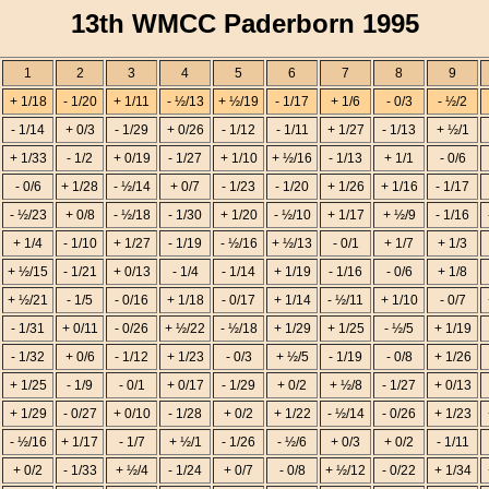
13th WMCC Paderborn 1995
1
2
3
4
5
6
7
8
9
+ 1/18
- 1/20
+ 1/11
- ½/13
+ ½/19
- 1/17
+ 1/6
- 0/3
- ½/2
- 1/14
+ 0/3
- 1/29
+ 0/26
- 1/12
- 1/11
+ 1/27
- 1/13
+ ½/1
+ 1/33
- 1/2
+ 0/19
- 1/27
+ 1/10
+ ½/16
- 1/13
+ 1/1
- 0/6
- 0/6
+ 1/28
- ½/14
+ 0/7
- 1/23
- 1/20
+ 1/26
+ 1/16
- 1/17
- ½/23
+ 0/8
- ½/18
- 1/30
+ 1/20
- ½/10
+ 1/17
+ ½/9
- 1/16
+ 1/4
- 1/10
+ 1/27
- 1/19
- ½/16
+ ½/13
- 0/1
+ 1/7
+ 1/3
+ ½/15
- 1/21
+ 0/13
- 1/4
- 1/14
+ 1/19
- 1/16
- 0/6
+ 1/8
+ ½/21
- 1/5
- 0/16
+ 1/18
- 0/17
+ 1/14
- ½/11
+ 1/10
- 0/7
- 1/31
+ 0/11
- 0/26
+ ½/22
- ½/18
+ 1/29
+ 1/25
- ½/5
+ 1/19
- 1/32
+ 0/6
- 1/12
+ 1/23
- 0/3
+ ½/5
- 1/19
- 0/8
+ 1/26
+ 1/25
- 1/9
- 0/1
+ 0/17
- 1/29
+ 0/2
+ ½/8
- 1/27
+ 0/13
+ 1/29
- 0/27
+ 0/10
- 1/28
+ 0/2
+ 1/22
- ½/14
- 0/26
+ 1/23
- ½/16
+ 1/17
- 1/7
+ ½/1
- 1/26
- ½/6
+ 0/3
+ 0/2
- 1/11
+ 0/2
- 1/33
+ ½/4
- 1/24
+ 0/7
- 0/8
+ ½/12
- 0/22
+ 1/34