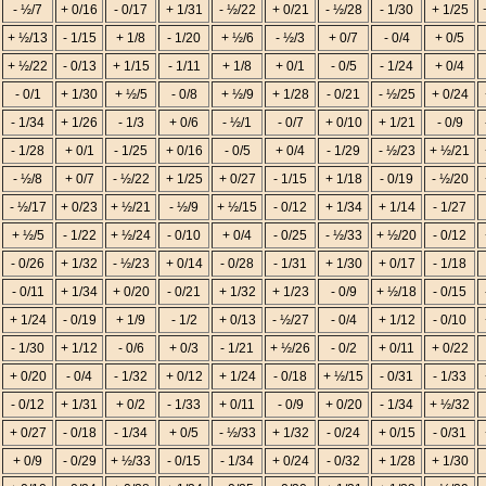
- ½/7
+ 0/16
- 0/17
+ 1/31
- ½/22
+ 0/21
- ½/28
- 1/30
+ 1/25
+ ½/13
- 1/15
+ 1/8
- 1/20
+ ½/6
- ½/3
+ 0/7
- 0/4
+ 0/5
+ ½/22
- 0/13
+ 1/15
- 1/11
+ 1/8
+ 0/1
- 0/5
- 1/24
+ 0/4
- 0/1
+ 1/30
+ ½/5
- 0/8
+ ½/9
+ 1/28
- 0/21
- ½/25
+ 0/24
- 1/34
+ 1/26
- 1/3
+ 0/6
- ½/1
- 0/7
+ 0/10
+ 1/21
- 0/9
- 1/28
+ 0/1
- 1/25
+ 0/16
- 0/5
+ 0/4
- 1/29
- ½/23
+ ½/21
- ½/8
+ 0/7
- ½/22
+ 1/25
+ 0/27
- 1/15
+ 1/18
- 0/19
- ½/20
- ½/17
+ 0/23
+ ½/21
- ½/9
+ ½/15
- 0/12
+ 1/34
+ 1/14
- 1/27
+ ½/5
- 1/22
+ ½/24
- 0/10
+ 0/4
- 0/25
- ½/33
+ ½/20
- 0/12
- 0/26
+ 1/32
- ½/23
+ 0/14
- 0/28
- 1/31
+ 1/30
+ 0/17
- 1/18
- 0/11
+ 1/34
+ 0/20
- 0/21
+ 1/32
+ 1/23
- 0/9
+ ½/18
- 0/15
+ 1/24
- 0/19
+ 1/9
- 1/2
+ 0/13
- ½/27
- 0/4
+ 1/12
- 0/10
- 1/30
+ 1/12
- 0/6
+ 0/3
- 1/21
+ ½/26
- 0/2
+ 0/11
+ 0/22
+ 0/20
- 0/4
- 1/32
+ 0/12
+ 1/24
- 0/18
+ ½/15
- 0/31
- 1/33
- 0/12
+ 1/31
+ 0/2
- 1/33
+ 0/11
- 0/9
+ 0/20
- 1/34
+ ½/32
+ 0/27
- 0/18
- 1/34
+ 0/5
- ½/33
+ 1/32
- 0/24
+ 0/15
- 0/31
+ 0/9
- 0/29
+ ½/33
- 0/15
- 1/34
+ 0/24
- 0/32
+ 1/28
+ 1/30