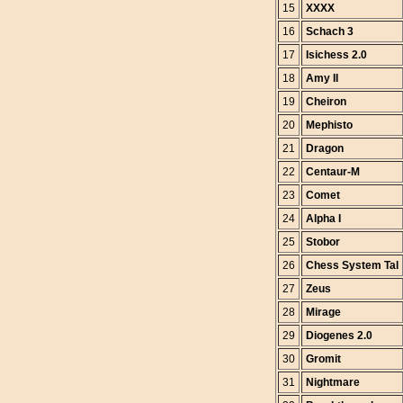
15
XXXX
16
Schach 3
17
Isichess 2.0
18
Amy II
19
Cheiron
20
Mephisto
21
Dragon
22
Centaur-M
23
Comet
24
Alpha I
25
Stobor
26
Chess System Tal
27
Zeus
28
Mirage
29
Diogenes 2.0
30
Gromit
31
Nightmare