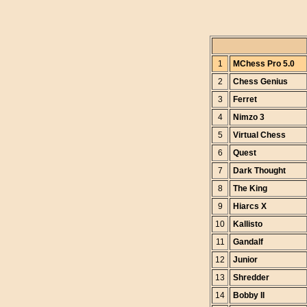
1
MChess Pro 5.0
2
Chess Genius
3
Ferret
4
Nimzo 3
5
Virtual Chess
6
Quest
7
Dark Thought
8
The King
9
Hiarcs X
10
Kallisto
11
Gandalf
12
Junior
13
Shredder
14
Bobby II